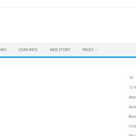
MES
LOAN INFO
WEB STORY
PAGES
10
12 
Ap
Ayu
Bus
Cri
Dha