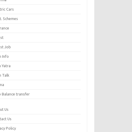
tric Cars
t. Schemes
urance
est
est Job
n Info
h Yatra
h Talk
ana
o Balance transfer
ut Us
tact Us
acy Policy