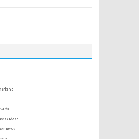
markshit
p
rveda
iness Ideas
cket news
rma