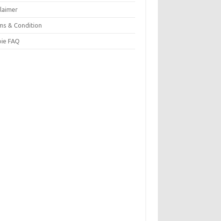
claimer
ms & Condition
pie FAQ