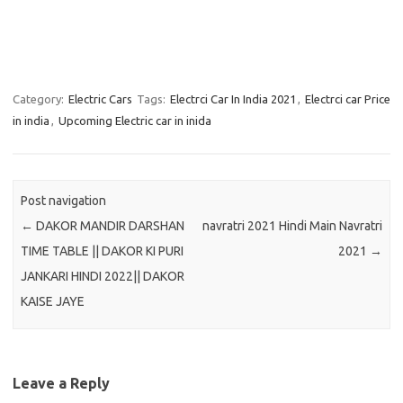
Category:
Electric Cars
Tags:
Electrci Car In India 2021
,
Electrci car Price
in india
,
Upcoming Electric car in inida
Post navigation
←
DAKOR MANDIR DARSHAN
navratri 2021 Hindi Main Navratri
TIME TABLE || DAKOR KI PURI
2021
→
JANKARI HINDI 2022|| DAKOR
KAISE JAYE
Leave a Reply